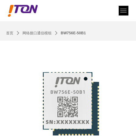
首页
ꄲ
网络接口通信模组
ꄲ
BW756E-50B1